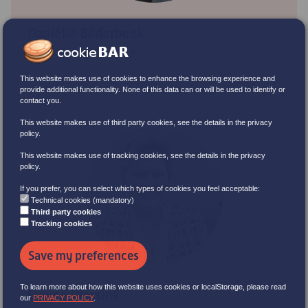
Daniëlle Bilderbeek
Leerkracht en Intern begeleider
This website makes use of cookies to enhance the browsing experience and
provide additional functionality. None of this data can or will be used to identify or
contact you.
This website makes use of third party cookies, see the details in the privacy
policy.
This website makes use of tracking cookies, see the details in the privacy
policy.
If you prefer, you can select which types of cookies you feel acceptable:
Technical cookies (mandatory)
Third party cookies
Tracking cookies
Save my preferences
To learn more about how this website uses cookies or localStorage, please read
Eunice Wassink
our
PRIVACY POLICY
.